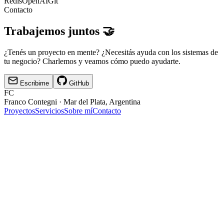
Redis
OpenAI
Git
Contacto
Trabajemos juntos 🤝
¿Tenés un proyecto en mente? ¿Necesitás ayuda con los sistemas de
tu negocio? Charlemos y veamos cómo puedo ayudarte.
Escribime
GitHub
FC
Franco Contegni ·
Mar del Plata, Argentina
Proyectos
Servicios
Sobre mí
Contacto