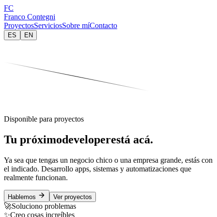
FC
Franco Contegni
Proyectos
Servicios
Sobre mí
Contacto
ES
EN
Disponible para proyectos
Tu próximo
developer
está acá.
Ya sea que tengas un negocio chico o una empresa grande,
estás con
el indicado
. Desarrollo apps, sistemas y automatizaciones que
realmente funcionan.
Hablemos
Ver proyectos
🚀
Soluciono problemas
✨
Creo cosas increíbles