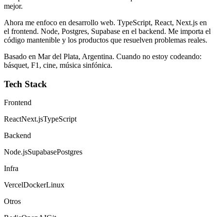
mejor.
Ahora me enfoco en desarrollo web. TypeScript, React, Next.js en
el frontend. Node, Postgres, Supabase en el backend. Me importa el
código mantenible y los productos que resuelven problemas reales.
Basado en Mar del Plata, Argentina. Cuando no estoy codeando:
básquet, F1, cine, música sinfónica.
Tech Stack
Frontend
React
Next.js
TypeScript
Backend
Node.js
Supabase
Postgres
Infra
Vercel
Docker
Linux
Otros